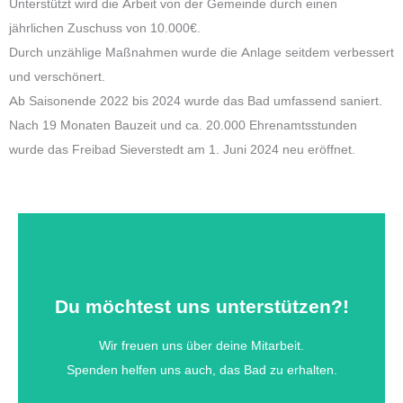
Unterstützt wird die Arbeit von der Gemeinde durch einen
jährlichen Zuschuss von 10.000€.
Durch unzählige Maßnahmen wurde die Anlage seitdem verbessert
und verschönert.
Ab Saisonende 2022 bis 2024 wurde das Bad umfassend saniert.
Nach 19 Monaten Bauzeit und ca. 20.000 Ehrenamtsstunden
wurde das Freibad Sieverstedt am 1. Juni 2024 neu eröffnet.
GENODEF1BDS
Du möchtest uns unterstützen?!
DE87 2176 3542 0000 1487 33
VR BANK NORD
Wir freuen uns über deine Mitarbeit.
Freundeskreis Freibad Sieverstedt
Spenden helfen uns auch, das Bad zu erhalten.
Unsere Bankverbindung